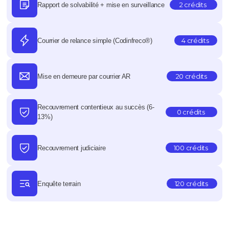
2 crédits
Rapport de solvabilité + mise en surveillance
4 crédits
Courrier de relance simple (Codinfreco®)
20 crédits
Mise en demeure par courrier AR
Recouvrement contentieux au succès (6-
0 crédits
13%)
100 crédits
Recouvrement judiciaire
120 crédits
Enquête terrain