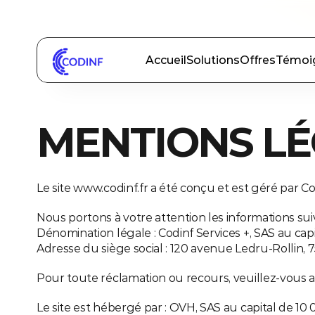
Je suis une entreprise
Je suis une organisation pro
Accueil
Solutions
Offres
Témoi
MENTIONS LÉ
Le site www.codinf.fr a été conçu et est géré par Co
Nous portons à votre attention les informations suiva
Dénomination légale : Codinf Services +, SAS au ca
Adresse du siège social : 120 avenue Ledru-Rollin, 7
Pour toute réclamation ou recours, veuillez-vous
Le site est hébergé par : OVH, SAS au capital de 10