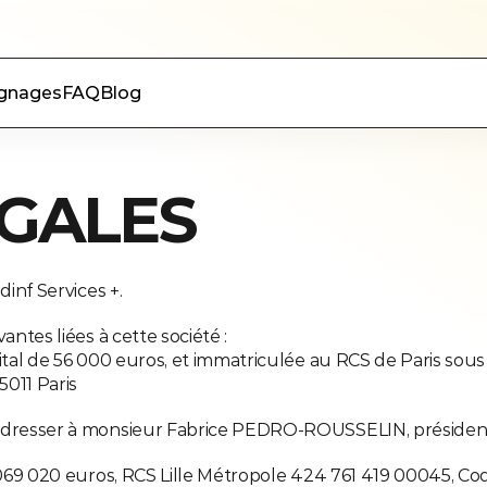
fessionnelle
gnages
FAQ
Blog
GALES
dinf Services +.
ntes liées à cette société :
pital de 56 000 euros, et immatriculée au RCS de Paris so
5011 Paris
 adresser à monsieur Fabrice PEDRO-ROUSSELIN, président 
 069 020 euros, RCS Lille Métropole 424 761 419 00045, Cod