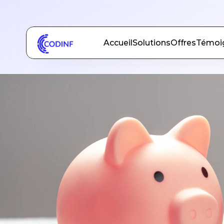
Je suis une entreprise
Je suis une organisation pro
Accueil
Solutions
Offres
Témoi